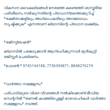
വികസന വൈകല്യങ്ങൾ നേരത്തേ കണ്ടെത്തി ശാസ്ത്രീയ
പരിശീലനം നൽകുന്നതിന്റെ പ്രാധാന്യത്തെക്കുറിച്ച്
*രക്ഷിതാക്കളിലും അധ്യാപകരിലും അവബോധം
സൃഷ്ടിക്കുക* എന്നതാണ് ക്യാമ്പിന്റെ പ്രധാന ലക്ഷ്യം.
*രജിസ്ട്രേഷൻ*
ക്യാമ്പിൽ പങ്കെടുക്കാൻ ആഗ്രഹിക്കുന്നവർ മുൻകൂട്ടി
രജിസ്റ്റർ ചെയ്യണം.
*ഫോൺ:* 9745144188, 7736394871, 8848276274
*വാർത്താ സമ്മേളനം*
പരിപാടിയുടെ വിശദ വിവരങ്ങൾ നൽകിക്കൊണ്ട് മീഡിയ
സെന്ററിൽ *തണൽ കാഞ്ഞിരപ്പള്ളി ഭാരവാഹികൾ വാർത്താ
സമ്മേളനം* നടത്തി.