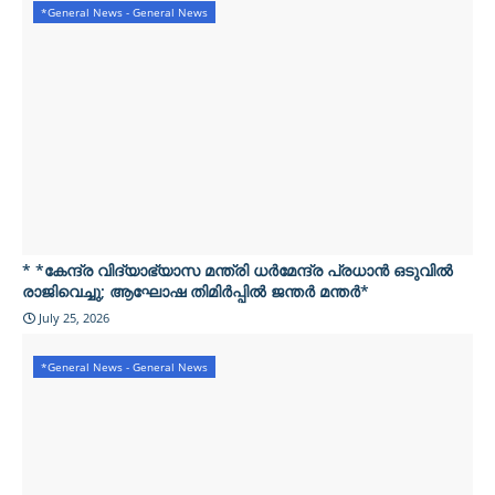
*General News - General News
* *കേന്ദ്ര വിദ്യാഭ്യാസ മന്ത്രി ധർമേന്ദ്ര പ്രധാൻ ഒടുവിൽ
രാജിവെച്ചു; ആഘോഷ തിമിർപ്പിൽ ജന്തർ മന്തർ*
July 25, 2026
*General News - General News