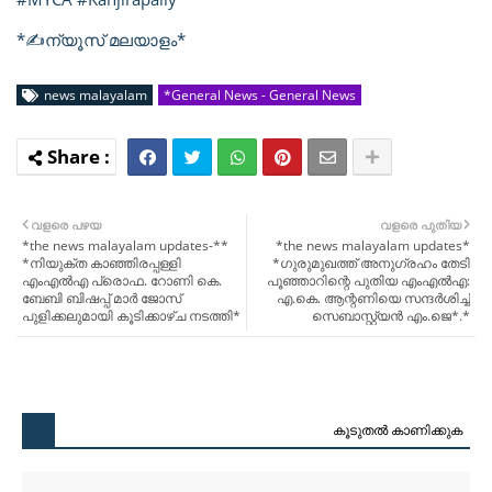
*✍️ന്യൂസ് മലയാളം*
news malayalam
*General News - General News
വളരെ പഴയ
വളരെ പുതിയ
*the news malayalam updates-**
*the news malayalam updates*
*നിയുക്ത കാഞ്ഞിരപ്പള്ളി
*ഗുരുമുഖത്ത് അനുഗ്രഹം തേടി
എംഎൽഎ പ്രൊഫ. റോണി കെ.
പൂഞ്ഞാറിന്റെ പുതിയ എംഎൽഎ:
ബേബി ബിഷപ്പ് മാർ ജോസ്
എ.കെ. ആന്റണിയെ സന്ദർശിച്ച്
പുളിക്കലുമായി കൂടിക്കാഴ്ച നടത്തി*
സെബാസ്റ്റ്യൻ എം.ജെ*.*
കൂടുതൽ‍ കാണിക്കുക