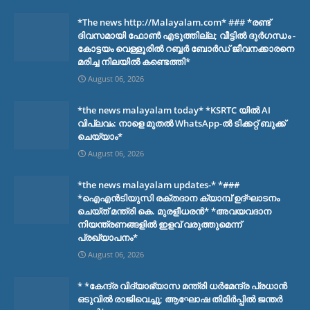
*The news http://Malayalam.com* ### *രണ്ട്
ദിവസമായി ഫോൺ എടുത്തില്ല; വീട്ടിൽ ദുർഗന്ധം -
കോട്ടയം വെള്ളൂരിൽ റബ്ബർ ബോർഡ് ജീവനക്കാരനെ
മരിച്ച നിലയിൽ കണ്ടെത്തി*
August 06, 2026
*the news malayalam today* *KSRTC യിൽ AI
വിപ്ലവം: നാളെ മുതൽ WhatsApp-ൽ ടിക്കറ്റ് ബുക്ക്
ചെയ്യാം*
August 06, 2026
*the news malayalam updates-* *###
*ഐഎൻടിയുസി രക്തദാന ക്യാമ്പ് ഉദ്ഘാടനം
ചെയ്ത് മന്ത്രി കെ. മുരളീധരൻ* *അവയവദാന
നിയന്ത്രണങ്ങളിൽ ഇളവ് വരുത്തുമെന്ന്
പ്രഖ്യാപനം*
August 06, 2026
* *കേന്ദ്ര വിദ്യാഭ്യാസ മന്ത്രി ധർമേന്ദ്ര പ്രധാൻ
ഒടുവിൽ രാജിവെച്ചു; ആഘോഷ തിമിർപ്പിൽ ജന്തർ