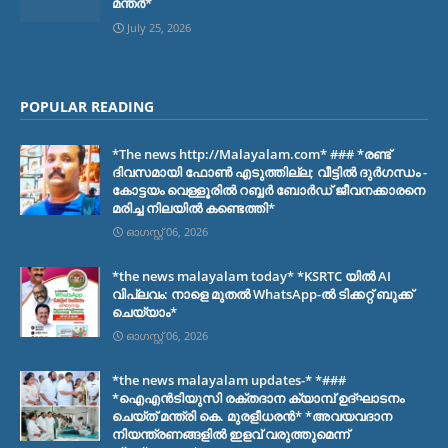
മന്തർ*
July 25, 2026
POPULAR READING
*The news http://Malayalam.com* ### *രണ്ട്
ദിവസമായി ഫോൺ എടുത്തില്ല; വീട്ടിൽ ദുർഗന്ധം -
കോട്ടയം വെള്ളൂരിൽ റബ്ബർ ബോർഡ് ജീവനക്കാരനെ
മരിച്ച നിലയിൽ കണ്ടെത്തി*
ഓഗസ്റ്റ് 06, 2026
*the news malayalam today* *KSRTC യിൽ AI
വിപ്ലവം: നാളെ മുതൽ WhatsApp-ൽ ടിക്കറ്റ് ബുക്ക്
ചെയ്യാം*
ഓഗസ്റ്റ് 06, 2026
*the news malayalam updates-* *###
*ഐഎൻടിയുസി രക്തദാന ക്യാമ്പ് ഉദ്ഘാടനം
ചെയ്ത് മന്ത്രി കെ. മുരളീധരൻ* *അവയവദാന
നിയന്ത്രണങ്ങളിൽ ഇളവ് വരുത്തുമെന്ന്