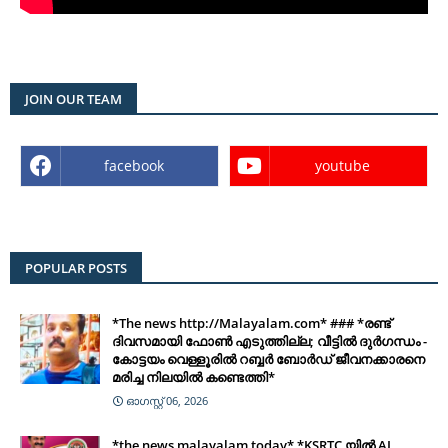
JOIN OUR TEAM
facebook
youtube
POPULAR POSTS
*The news http://Malayalam.com* ### *രണ്ട്
ദിവസമായി ഫോൺ എടുത്തില്ല; വീട്ടിൽ ദുർഗന്ധം -
കോട്ടയം വെള്ളൂരിൽ റബ്ബർ ബോർഡ് ജീവനക്കാരനെ
മരിച്ച നിലയിൽ കണ്ടെത്തി*
ഓഗസ്റ്റ് 06, 2026
*the news malayalam today* *KSRTC യിൽ AI