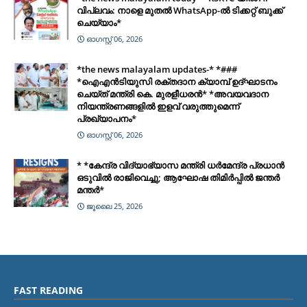
വിപ്ലവം: നാളെ മുതൽ WhatsApp-ൽ ടിക്കറ്റ് ബുക്ക്
ചെയ്യാം*
ഓഗസ്റ്റ് 06, 2026
*the news malayalam updates-* *###
*ഐഎൻടിയുസി രക്തദാന ക്യാമ്പ് ഉദ്ഘാടനം
ചെയ്ത് മന്ത്രി കെ. മുരളീധരൻ* *അവയവദാന
നിയന്ത്രണങ്ങളിൽ ഇളവ് വരുത്തുമെന്ന്
പ്രഖ്യാപനം*
ഓഗസ്റ്റ് 06, 2026
* *കേന്ദ്ര വിദ്യാഭ്യാസ മന്ത്രി ധർമേന്ദ്ര പ്രധാൻ
ഒടുവിൽ രാജിവെച്ചു; ആഘോഷ തിമിർപ്പിൽ ജന്തർ
മന്തർ*
ജൂലൈ 25, 2026
FAST READING