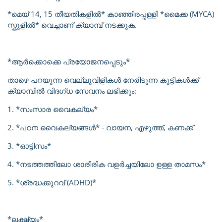
*മെയ് 14, 15 തീയതികളിൽ* കാഞ്ഞിരപ്പള്ളി *മൈക്ക (MYCA)
സ്കൂളിൽ* വെച്ചാണ് ക്യാമ്പ് നടക്കുക.
*ആർക്കൊക്കെ പ്രയോജനപ്പെടും*
താഴെ പറയുന്ന വെല്ലുവിളികൾ നേരിടുന്ന കുട്ടികൾക്ക്
ക്യാമ്പിൽ വിദഗ്ധ സേവനം ലഭിക്കും:
1. *സംസാര വൈകല്യം*
2. *പഠന വൈകല്യങ്ങൾ* - വായന, എഴുത്ത്, കണക്ക്
3. *ഓട്ടിസം*
4. *നടത്തത്തിലോ ശാരീരിക വളർച്ചയിലോ ഉള്ള താമസം*
5. *ശ്രദ്ധക്കുറവ് (ADHD)*
*ലക്ഷ്യം*