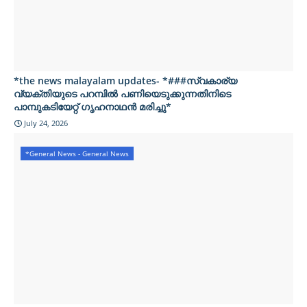
*the news malayalam updates- *###സ്വകാര്യ
വ്യക്തിയുടെ പറമ്പിൽ പണിയെടുക്കുന്നതിനിടെ
പാമ്പുകടിയേറ്റ് ഗൃഹനാഥൻ മരിച്ചു*
July 24, 2026
*General News - General News