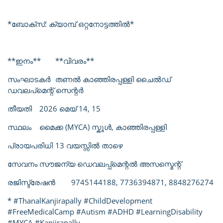
*ബോക്സ്: ക്യാമ്പ് ഒറ്റനോട്ടത്തിൽ*
**ഇനം**
**വിവരം**
സംഘാടകർ
തണൽ കാഞ്ഞിരപ്പള്ളി ചൈൽഡ്
ഡവലപ്മെന്റ് സെന്റർ
തീയതി
2026 മെയ് 14, 15
സ്ഥലം
മൈക്ക (MYCA) സ്കൂൾ, കാഞ്ഞിരപ്പള്ളി
പ്രായപരിധി
13 വയസ്സിൽ താഴെ
സേവനം
സൗജന്യ ഡെവലപ്പ്മെന്റൽ അസസ്മെന്റ്
രജിസ്ട്രേഷൻ
9745144188, 7736394871, 8848276274
* #ThanalKanjirapally #ChildDevelopment
#FreeMedicalCamp #Autism #ADHD #LearningDisability
#MYCA #Kanjirapally