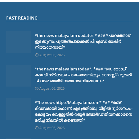
FAST READING
*the news malayalam updates-* ### *പാറത്തോട് -
ഇടക്കുന്നം പുത്തൻപ്ലാക്കൽ പി.എസ്. ബഷീർ
നിര്യാതനായി*
August 06, 2026
*the news malayalam today*. *### *MC റോഡ്
കാലടി ശ്രീശങ്കര പാലം അടയ്ക്കും: ഓഗസ്റ്റ് 8 മുതൽ
14 വരെ രാത്രി ഗതാഗത നിരോധനം*
August 06, 2026
*The news http://Malayalam.com* ### *രണ്ട്
ദിവസമായി ഫോൺ എടുത്തില്ല; വീട്ടിൽ ദുർഗന്ധം -
കോട്ടയം വെള്ളൂരിൽ റബ്ബർ ബോർഡ് ജീവനക്കാരനെ
മരിച്ച നിലയിൽ കണ്ടെത്തി*
August 06, 2026