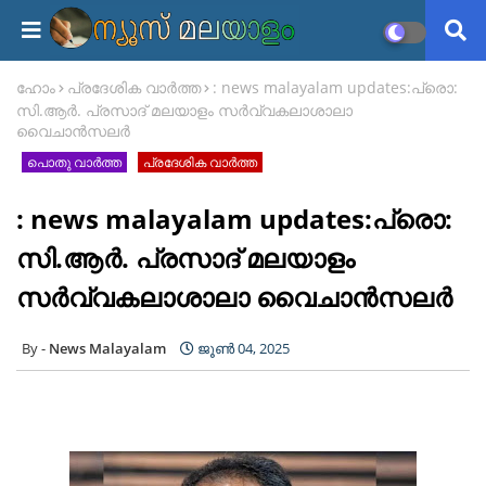
ഹോം
പ്രദേശിക വാർത്ത
: news malayalam updates:പ്രൊ:
സി.ആർ. പ്രസാദ് മലയാളം സർവ്വകലാശാലാ
വൈചാൻസലർ
പൊതു വാർത്ത
പ്രദേശിക വാർത്ത
: news malayalam updates:പ്രൊ:
സി.ആർ. പ്രസാദ് മലയാളം
സർവ്വകലാശാലാ വൈചാൻസലർ
News Malayalam
ജൂൺ 04, 2025