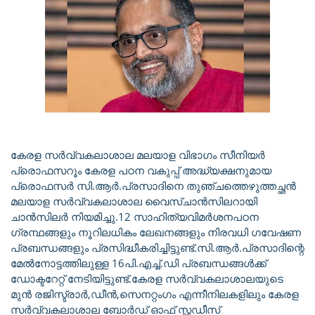
കേരള സർവ്വകലാശാല മലയാള വിഭാഗം സീനിയർ
പ്രൊഫസറൂം കേരള പഠന വകുപ്പ് അദ്ധ്യക്ഷനുമായ
പ്രൊഫസർ സി.ആർ.പ്രസാദിനെ തുഞ്ചത്തെഴുത്തച്ഛൻ
മലയാള സർവ്വകലാശാല വൈസ്ചാൻസിലറായി
ചാൻസിലർ നിയമിച്ചു.12 സാഹിത്യവിമർശനപഠന
ഗ്രന്ഥങ്ങളും നൂറിലധികം ലേഖനങ്ങളും നിരവധി ഗവേഷണ
പ്രബന്ധങ്ങളും പ്രസിദ്ധീകരിച്ചിട്ടുണ്ട്.സി.ആർ.പ്രസാദിന്റെ
മേൽനോട്ടത്തിലുള്ള 16പി.എച്ച്.ഡി പ്രബന്ധങ്ങൾക്ക്
ഡോക്ടറേറ്റ് നേടിയിട്ടുണ്ട്.കേരള സർവ്വകലാശാലയുടെ
മുൻ രജിസ്ട്രാർ,ഡീൻ,സെനറ്റംഗം എന്നീനിലകളിലും കേരള
സർവ്വകലാശാല ബോർഡ് ഓഫ് സ്റ്റഡീസ്