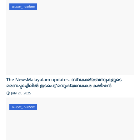
പൊതു വാർത്ത
The NewsMalayalam updates. സ്വകാര്യബസുകളുടെ
മരണപ്പാച്ചിലിൽ ഇടപെട്ട് മനുഷ്യാവകാശ കമ്മീഷൻ
July 21, 2025
പൊതു വാർത്ത