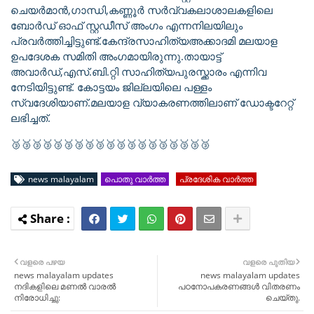
ചെയർമാൻ,ഗാന്ധി,കണ്ണൂർ സർവ്വകലാശാലകളിലെ
ബോർഡ് ഓഫ് സ്റ്റഡീസ് അംഗം എന്നനിലയിലും
പ്രവർത്തിച്ചിട്ടുണ്ട്.കേന്ദ്രസാഹിത്യഅക്കാദമി മലയാള
ഉപദേശക സമിതി അംഗമായിരുന്നു.തായാട്ട്
അവാർഡ്,എസ്.ബി.റ്റി സാഹിത്യപുരസ്ക്കാരം എന്നിവ
നേടിയിട്ടുണ്ട്. കോട്ടയം ജില്ലയിലെ പള്ളം
സ്വദേശിയാണ്.മലയാള വ്യാകരണത്തിലാണ് ഡോക്ടറേറ്റ്
ലഭിച്ചത്.
🥉🥉🥉🥉🥉🥉🥉🥉🥉🥉🥉🥉🥉🥉🥉🥉🥉🥉🥉
news malayalam
പൊതു വാർത്ത
പ്രദേശിക വാർത്ത
വളരെ പഴയ
വളരെ പുതിയ
news malayalam updates
news malayalam updates
നദികളിലെ മണൽ വാരൽ
പഠനോപകരണങ്ങൾ വിതരണം
നിരോധിച്ചു:
ചെയ്തു.