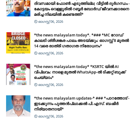
ദിവസമായി ഫോൺ എടുത്തില്ല; വീട്ടിൽ ദുർഗന്ധം -
കോട്ടയം വെള്ളൂരിൽ റബ്ബർ ബോർഡ് ജീവനക്കാരനെ
മരിച്ച നിലയിൽ കണ്ടെത്തി*
ഓഗസ്റ്റ് 06, 2026
*the news malayalam today*. *### *MC റോഡ്
കാലടി ശ്രീശങ്കര പാലം അടയ്ക്കും: ഓഗസ്റ്റ് 8 മുതൽ
14 വരെ രാത്രി ഗതാഗത നിരോധനം*
ഓഗസ്റ്റ് 06, 2026
*the news malayalam today* *KSRTC യിൽ AI
വിപ്ലവം: നാളെ മുതൽ WhatsApp-ൽ ടിക്കറ്റ് ബുക്ക്
ചെയ്യാം*
ഓഗസ്റ്റ് 06, 2026
*the news malayalam updates-* ### *പാറത്തോട് -
ഇടക്കുന്നം പുത്തൻപ്ലാക്കൽ പി.എസ്. ബഷീർ
നിര്യാതനായി*
ഓഗസ്റ്റ് 06, 2026