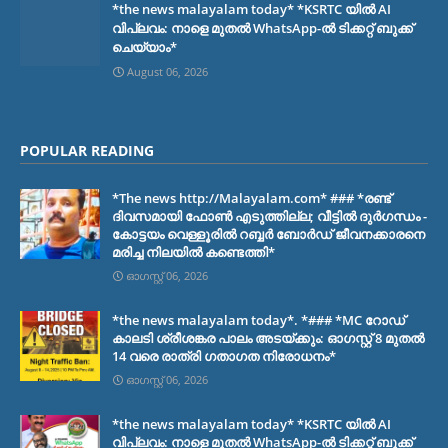
*the news malayalam today* *KSRTC യിൽ AI
വിപ്ലവം: നാളെ മുതൽ WhatsApp-ൽ ടിക്കറ്റ് ബുക്ക്
ചെയ്യാം*
August 06, 2026
POPULAR READING
*The news http://Malayalam.com* ### *രണ്ട്
ദിവസമായി ഫോൺ എടുത്തില്ല; വീട്ടിൽ ദുർഗന്ധം -
കോട്ടയം വെള്ളൂരിൽ റബ്ബർ ബോർഡ് ജീവനക്കാരനെ
മരിച്ച നിലയിൽ കണ്ടെത്തി*
ഓഗസ്റ്റ് 06, 2026
*the news malayalam today*. *### *MC റോഡ്
കാലടി ശ്രീശങ്കര പാലം അടയ്ക്കും: ഓഗസ്റ്റ് 8 മുതൽ
14 വരെ രാത്രി ഗതാഗത നിരോധനം*
ഓഗസ്റ്റ് 06, 2026
*the news malayalam today* *KSRTC യിൽ AI
വിപ്ലവം: നാളെ മുതൽ WhatsApp-ൽ ടിക്കറ്റ് ബുക്ക്