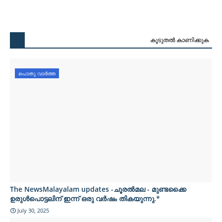
കൂടുതൽ‍ കാണിക്കുക
പൊതു വാർത്ത
The NewsMalayalam updates -ചൂരൽമല - മുണ്ടക്കൈ
ഉരുൾപൊട്ടലിന് ഇന്ന് ഒരു വർഷം തികയുന്നു.*
July 30, 2025